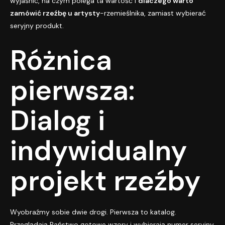
wyjaśnić, na czym polega ta wartość i
dlaczego warto
zamówić rzeźbę u artysty
-rzemieślnika, zamiast wybierać
seryjny produkt.
Różnica
pierwsza:
Dialog i
indywidualny
projekt rzeźby
Wyobraźmy sobie dwie drogi. Pierwsza to katalog.
Przeglądają Państwo gotowe wzory i wybierają numer seryjny.