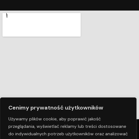
Cenimy prywatność użytkowników
Używamy plików cookie, aby poprawić jakość
przeglądania, wyświetlać reklamy lub treści dostosowane
© COPYRIGHT 2024 BAZALT
| POLITYKA PRYWATNOŚCI |
do indywidualnych potrzeb użytkowników oraz analizować
OBSZAR DZIAŁALNOŚCI |
ATWI.PL