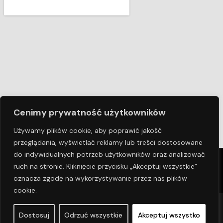
Cenimy prywatność użytkowników
Używamy plików cookie, aby poprawić jakość
przeglądania, wyświetlać reklamy lub treści dostosowane
do indywidualnych potrzeb użytkowników oraz analizować
© COPYRIGHT 2024 BAZALT
| POLITYKA PRYWATNOŚCI |
ruch na stronie. Kliknięcie przycisku „Akceptuj wszystkie”
OBSZAR DZIAŁALNOŚCI |
ATWI.PL
oznacza zgodę na wykorzystywanie przez nas plików
cookie.
Dostosuj
Odrzuć wszystkie
Akceptuj wszystko